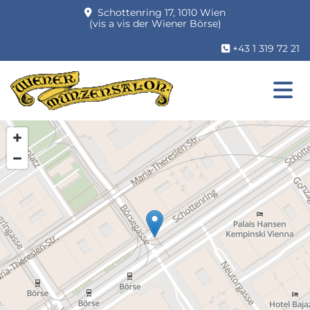
Schottenring 17, 1010 Wien

(vis a vis der Wiener Börse)
+43 1 319 72 21
