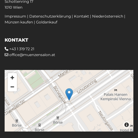
Schottenring 17
1010 Wien
Impressum
|
Datenschutzerklärung
|
Kontakt
|
Niederösterreich
|
Münzen kaufen
|
Goldankauf
KONTAKT
+43 1 319 72 21

office@muenzensalon.at
