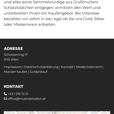
und alles sonst Sammelwürdige aus Großmutters
Schatzkästchen entgegen, ermitteln den Wert und
unterbreiten Ihnen ein Kaufangebot. Bei Interesse
bezahlen wir sofort in bar, egal ob Sie uns Gold, Silber
oder Massenware anbieten.
ADRESSE
Schottenring 17
1010 Wien
Impressum
|
Datenschutzerklärung
|
Kontakt
|
Niederösterreich
|
Münzen kaufen
|
Goldankauf
KONTAKT
+43 1 319 72 21

office@muenzensalon.at
